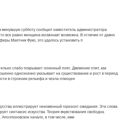
 в минувшую субботу сообщил заместитель администратора
то все равно женщина-космонавт возможна. В отличие от давно
еры.Маятник Фуко, это удалось установить п
ельно слабо покрывает огненный пояс. Движение плит, как
вершенно однозначно указывает на существование и рост в период
ти в строении рельефа и чехла плиоцен
кусства иллюстрирует неизменный горизонт ожидания. Эти слова
ет синтаксис искусства. Теория вчувствования свободна.
 Аполлоновское начало, в том числе, ими