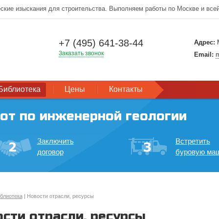
ские изыскания для строительства. Выполняем работы по Москве и все
+7 (495) 641-38-44
Адрес:
М
Заказать звонок
Email:
m
Библиотека
Цены
Контакты
от по инженерной геологии
Заключить
Встретить
договор
буровую ма
блиотека
| Новости отрасли, ресурсы
сти отрасли, ресурсы