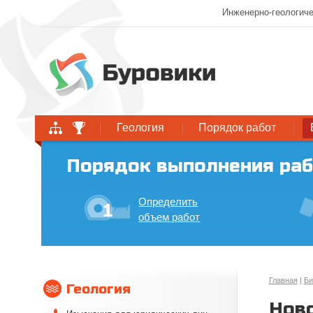
Инженерно-геологиче
Геология
Порядок работ
Порядок выполнения раб
Определить
объем работ
Главная
|
Би
Геология
Ново