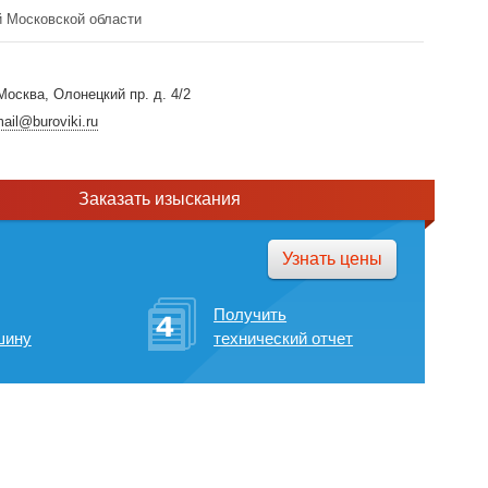
й Московской области
осква, Олонецкий пр. д. 4/2
ail@buroviki.ru
Заказать изыскания
Узнать цены
Получить
шину
технический отчет