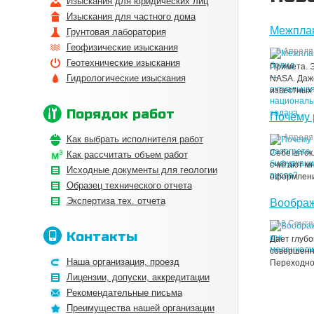
Изыскания для юридических лиц
Изыскания для частного дома
Межплан
Грунтовая лаборатория
Геофизические изыскания
8 Апреля
Геотехнические изыскания
Примета. 
Гидрологические изыскания
NASA. Даже
известных 
Порядок работ
Почему 
1 Апреля
Как выбрать исполнителя работ
Себе шток.
Как рассчитать объем работ
считают мн
Исходные документы для геологии
оформлени
Образец технического отчета
Экспертиза тех. отчета
Воображ
12 Сентя
Контакты
Дает глубо
совершенно
Наша организация, проезд
Переходное
Лицензии, допуски, аккредитации
Рекомендательные письма
Преимущества нашей организации